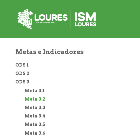
3.2
de
atalho:
atalho:
atalho:
3)
1)
2)
Metas e Indicadores
ODS 1
ODS 2
ODS 3
Meta 3.1
Meta 3.2
Meta 3.3
Meta 3.4
Meta 3.5
Meta 3.6