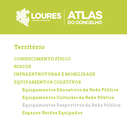
de
atalho:
atalho:
atalho:
3)
1)
2)
Território
CONHECIMENTO FÍSICO
RISCOS
INFRAESTRUTURAS E MOBILIDADE
EQUIPAMENTOS COLETIVOS
Equipamentos Educativos da Rede Pública
Equipamentos Culturais da Rede Pública
Equipamentos Desportivos da Rede Pública
Espaços Verdes Equipados