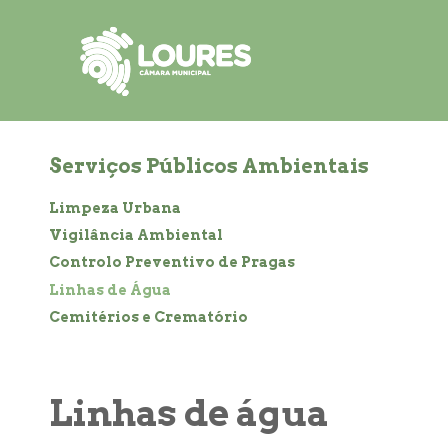
de
atalho:
atalho:
atalho:
3)
1)
2)
Serviços Públicos Ambientais
Limpeza Urbana
Vigilância Ambiental
Controlo Preventivo de Pragas
Linhas de Água
Cemitérios e Crematório
Linhas de água