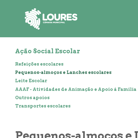
de
atalho:
atalho:
atalho:
3)
1)
2)
Ação Social Escolar
Refeições escolares
Pequenos-almoços e Lanches escolares
Leite Escolar
AAAF - Atividades de Animação e Apoio à Família
Outros apoios
Transportes escolares
Pequenos-almoços e 