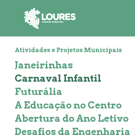
de
atalho:
atalho:
atalho:
3)
1)
2)
Atividades e Projetos Municipais
Janeirinhas
Carnaval Infantil
Futurália
A Educação no Centro
Abertura do Ano Letivo
Desafios da Engenharia