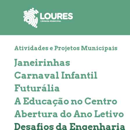
de
atalho:
atalho:
atalho:
3)
1)
2)
Atividades e Projetos Municipais
Janeirinhas
Carnaval Infantil
Futurália
A Educação no Centro
Abertura do Ano Letivo
Desafios da Engenharia