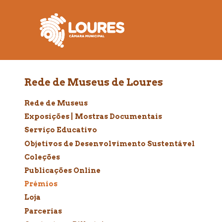
de
atalho:
atalho:
atalho:
3)
1)
2)
Rede de Museus de Loures
Rede de Museus
Exposições | Mostras Documentais
Serviço Educativo
Objetivos de Desenvolvimento Sustentável
Coleções
Publicações Online
Prémios
Loja
Parcerias