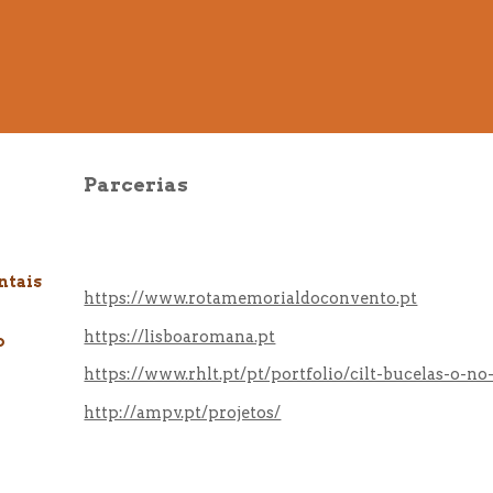
Parcerias
ntais
https://www.rotamemorialdoconvento.pt
https://lisboaromana.pt
o
https://www.rhlt.pt/pt/portfolio/cilt-bucelas-o-no
http://ampv.pt/projetos/