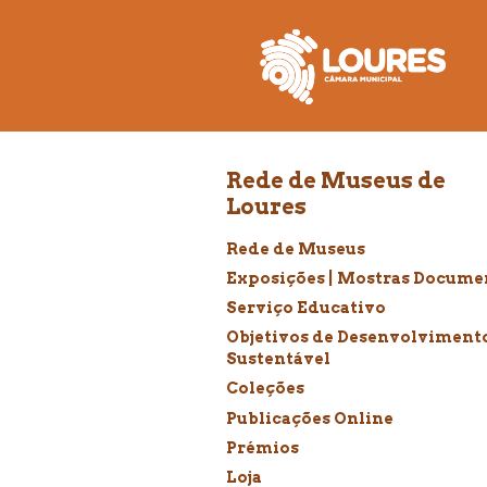
de
atalho:
atalho:
atalho:
3)
1)
2)
Rede de Museus de
Loures
Rede de Museus
Exposições | Mostras Docume
Serviço Educativo
Objetivos de Desenvolviment
Sustentável
Coleções
Publicações Online
Prémios
Loja