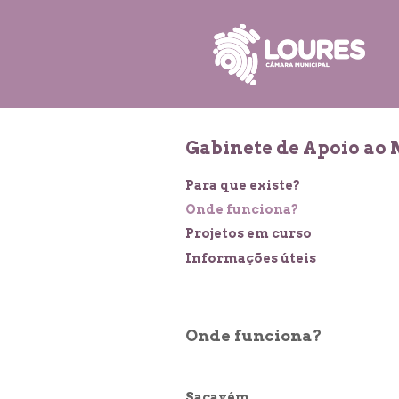
de
atalho:
atalho:
atalho:
3)
1)
2)
Gabinete de Apoio ao
Para que existe?
Onde funciona?
Projetos em curso
Informações úteis
Onde funciona?
Sacavém