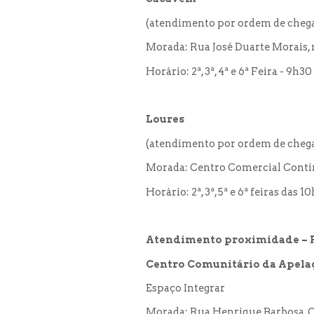
(atendimento por ordem de chegad
Morada: Rua José Duarte Morais, 
Horário: 2ª, 3ª, 4ª e 6ª Feira - 9h
Loures
(atendimento por ordem de chegad
Morada: Centro Comercial Contine
Horário: 2ª, 3ª, 5ª e 6ª feiras das
Atendimento proximidade – 
Centro Comunitário da Apela
Espaço Integrar
Morada: Rua Henrique Barbosa, Q