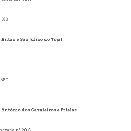
 318
Antão e São Julião do Tojal
 580
 António dos Cavaleiros e Frielas
ndrade, nº 20 C