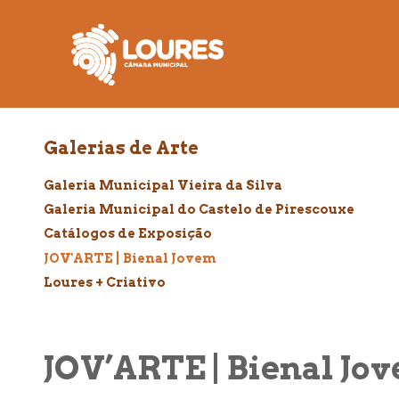
de
atalho:
atalho:
atalho:
3)
1)
2)
Galerias de Arte
Galeria Municipal Vieira da Silva
Galeria Municipal do Castelo de Pirescouxe
Catálogos de Exposição
JOV'ARTE | Bienal Jovem
Loures + Criativo
JOV’ARTE | Bienal Jo