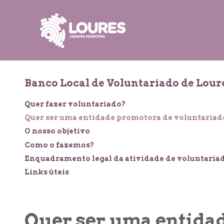
de
atalho:
atalho:
atalho:
3)
1)
2)
Banco Local de Voluntariado de Lour
Quer fazer voluntariado?
Quer ser uma entidade promotora de voluntariad
O nosso objetivo
Como o fazemos?
Enquadramento legal da atividade de voluntaria
Links úteis
Quer ser uma entida