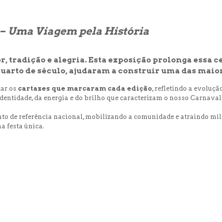
–
Uma Viagem pela História
cor, tradição e alegria. Esta exposição prolonga ess
quarto de século, ajudaram a construir uma das maior
tar os
cartazes que marcaram cada edição
, refletindo a evoluç
identidade, da energia e do brilho que caracterizam o nosso Carnaval
 de referência nacional, mobilizando a comunidade e atraindo milhar
a festa única.