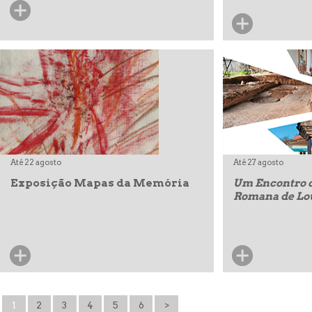
Até 22 agosto
Até 27 agosto
Exposição Mapas da Memória
Um Encontro 
Romana de Lo
1
2
3
4
5
6
>