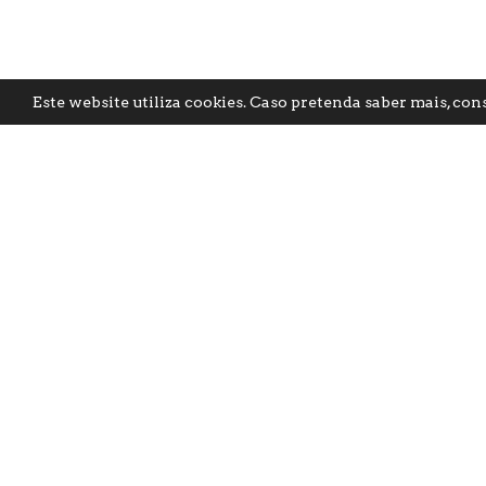
Este website utiliza cookies. Caso pretenda saber mais, con
Mobilida
Estratég