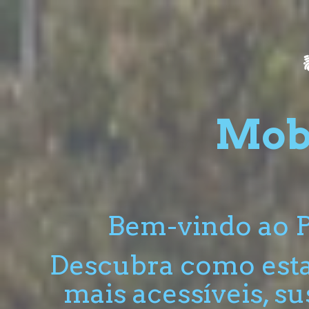
de
atalho:
2)
Mob
Bem-vindo ao P
Descubra como esta
mais acessíveis, s